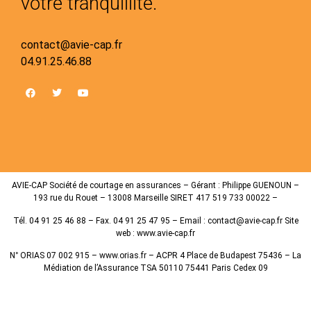
votre tranquillité.
contact@avie-cap.fr
04.91.25.46.88
AVIE-CAP Société de courtage en assurances – Gérant : Philippe GUENOUN –
193 rue du Rouet – 13008 Marseille SIRET 417 519 733 00022 –
Tél. 04 91 25 46 88 – Fax. 04 91 25 47 95 – Email : contact@avie-cap.fr Site
web : www.avie-cap.fr
N° ORIAS 07 002 915 – www.orias.fr – ACPR 4 Place de Budapest 75436 – La
Médiation de l’Assurance TSA 50110 75441 Paris Cedex 09