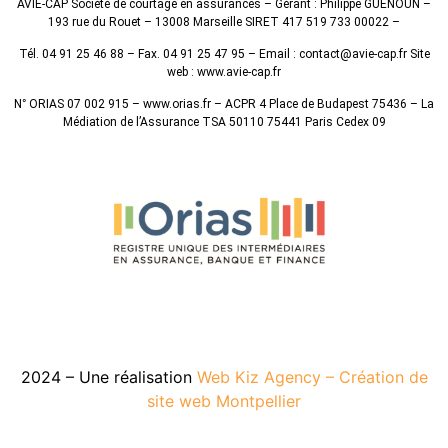
AVIE-CAP Société de courtage en assurances – Gérant : Philippe GUENOUN –
193 rue du Rouet – 13008 Marseille SIRET 417 519 733 00022 –
Tél. 04 91 25 46 88 – Fax. 04 91 25 47 95 – Email : contact@avie-cap.fr Site
web : www.avie-cap.fr
N° ORIAS 07 002 915 – www.orias.fr – ACPR 4 Place de Budapest 75436 – La
Médiation de l’Assurance TSA 50110 75441 Paris Cedex 09
2024 – Une réalisation
Web Kiz Agency – Création de
site web Montpellier